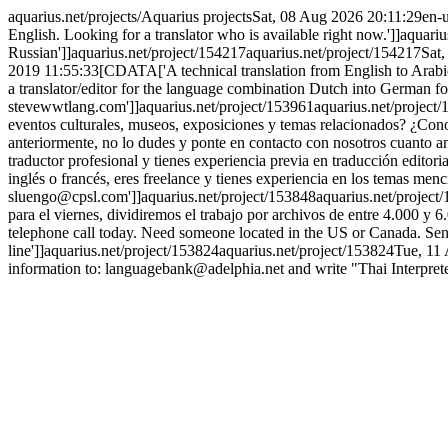
aquarius.net/projects/
Aquarius projects
Sat, 08 Aug 2026 20:11:29
en-
English. Looking for a translator who is available right now.']]
aquariu
Russian']]
aquarius.net/project/154217
aquarius.net/project/154217
Sat
2019 11:55:33
[CDATA['A technical translation from English to Arabi
a translator/editor for the language combination Dutch into German fo
stevewwtlang.com']]
aquarius.net/project/153961
aquarius.net/project
eventos culturales, museos, exposiciones y temas relacionados? ¿Conoc
anteriormente, no lo dudes y ponte en contacto con nosotros cuanto a
traductor profesional y tienes experiencia previa en traducción editor
inglés o francés, eres freelance y tienes experiencia en los temas me
sluengo@cpsl.com']]
aquarius.net/project/153848
aquarius.net/project
para el viernes, dividiremos el trabajo por archivos de entre 4.000 y 6.
telephone call today. Need someone located in the US or Canada. Send
line']]
aquarius.net/project/153824
aquarius.net/project/153824
Tue, 11
information to: languagebank@adelphia.net and write "Thai Interpreter"