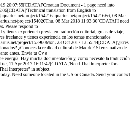
019 20:07:55
[CDATA['Croatian Document - 1 page need into
6:06
[CDATA['Technical translation from English to
]
aquarius.net/project/154216
aquarius.net/project/154216
Fri, 08 Mar
arius.net/project/154020
Thu, 08 Mar 2018 11:03:30
[CDATA['I need
es. Please respond to
y tienes experiencia previa en traducción editorial, guías de viaje,
eres freelance y tienes experiencia en los temas mencionados
arius.net/project/153960
Mon, 23 Oct 2017 13:55:44
[CDATA['¿Eres
acionados? ¿Conoces la realidad cultural de Madrid? Si eres nativo de
uanto antes. Envía tu Cv a
e energía. Hay mucha documentación y, como necesito la traducción
Tue, 11 Apr 2017 16:11:42
[CDATA['Need Thai interpreter for a
ai Interpreter" in subject
 today. Need someone located in the US or Canada. Send your contact