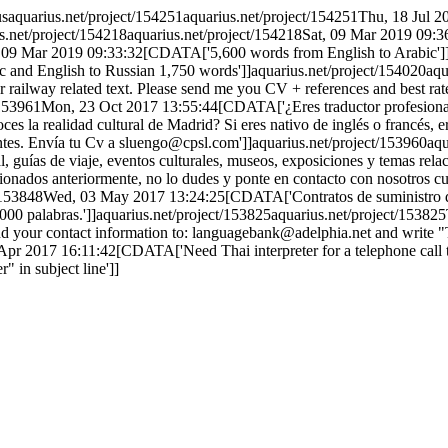
us
aquarius.net/project/154251
aquarius.net/project/154251
Thu, 18 Jul 2
s.net/project/154218
aquarius.net/project/154218
Sat, 09 Mar 2019 09:3
, 09 Mar 2019 09:33:32
[CDATA['5,600 words from English to Arabic']
c and English to Russian 1,750 words']]
aquarius.net/project/154020
aqu
r railway related text. Please send me you CV + references and best rat
/153961
Mon, 23 Oct 2017 13:55:44
[CDATA['¿Eres traductor profesional 
es la realidad cultural de Madrid? Si eres nativo de inglés o francés, 
ntes. Envía tu Cv a sluengo@cpsl.com']]
aquarius.net/project/153960
aqu
ial, guías de viaje, eventos culturales, museos, exposiciones y temas rel
ncionados anteriormente, no lo dudes y ponte en contacto con nosotros c
/153848
Wed, 03 May 2017 13:24:25
[CDATA['Contratos de suministro d
000 palabras.']]
aquarius.net/project/153825
aquarius.net/project/153825
 your contact information to: languagebank@adelphia.net and write "Th
 Apr 2017 16:11:42
[CDATA['Need Thai interpreter for a telephone call
 in subject line']]